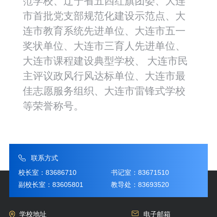
范学校、辽宁省五四红旗团委、大连
市首批党支部规范化建设示范点、大
连市教育系统先进单位、大连市五一
奖状单位、大连市三育人先进单位、
大连市课程建设典型学校、 大连市民
主评议政风行风达标单位、大连市最
佳志愿服务组织、大连市雷锋式学校
等荣誉称号。
联系方式
校长室：83686710
书记室：83671510
副校长室：83605801
教导处：83693520
学校地址
电子邮箱